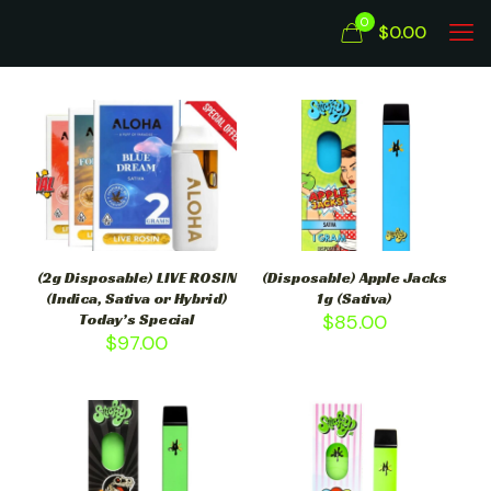
0
$0.00
(2g Disposable) LIVE ROSIN
(Disposable) Apple Jacks
(Indica, Sativa or Hybrid)
1g (Sativa)
Today’s Special
$
85.00
$
97.00